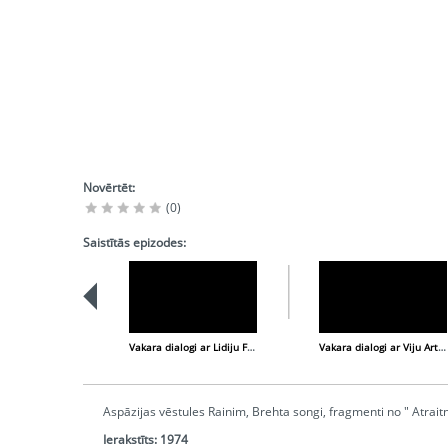
Novērtēt:
(0)
Saistītās epizodes:
Vakara dialogi ar Lidiju Freimani - 1. daļa
Vakara dialogi ar Viju Artmani - 1.
Aspāzijas vēstules Rainim, Brehta songi, fragmenti no " Atrait
Ierakstīts:
1974