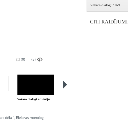
Vakara dialogi: 1979
CITI RAIDĪJUM
(0)
(3)
Vakara dialogi ar Hariju Liepiņu
Vakara dialogi ar Gunāru Priedi
nes dēla ", Elektras monologi