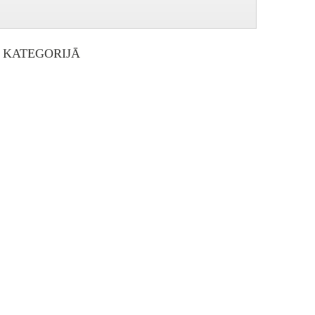
I KATEGORIJĀ
Vakara dialogi ar Arnoldu Liniņu