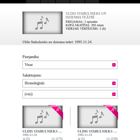
ULDIS STABULNIEKS UN
DZIESMA TEĀTRĪ
PIEEJAMAS
: 2 epizodes
KOPĀ SKATĪTAS
: 393 reizes
VIDĒJAIS VĒRTĒJUMS
: 5 (6)
Uldis Stabulnieks un dziesma teātrī: 1995.11.24.
Pieejamība:
Visur
Sakārtojums:
Hronoloģiski
(visi)
ULDIS STABULNIEKS UN DZIESMA TEĀTRĪ - 1. DAĻA
ULDIS STABULNIEKS UN DZIESMA TEĀTRĪ - 2. DAĻA
1995-11-24
1995-11-24
(5)
(175)
(5)
(218)