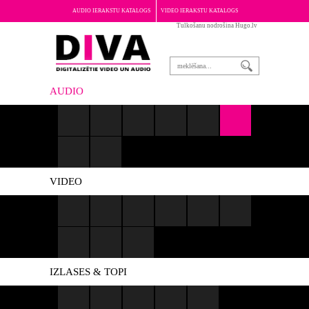
AUDIO IERAKSTU KATALOGS
VIDEO IERAKSTU KATALOGS
Tulkošanu nodrošina Hugo.lv
PAR PORTĀLU
AUDIO
VIDEO
IZLASES & TOPI