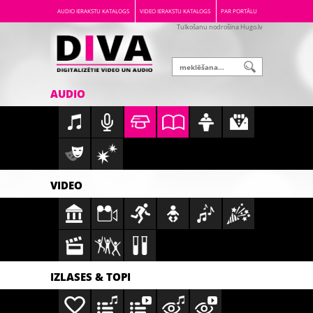
AUDIO IERAKSTU KATALOGS
VIDEO IERAKSTU KATALOGS
PAR PORTĀLU
Tulkošanu nodrošina Hugo.lv
AUDIO
VIDEO
IZLASES & TOPI