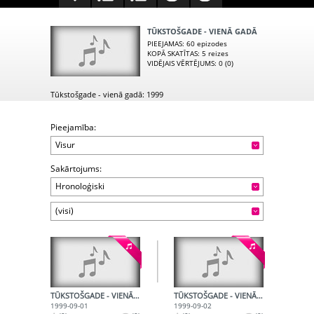
TŪKSTOŠGADE - VIENĀ GADĀ
PIEEJAMAS
: 60 epizodes
KOPĀ SKATĪTAS
: 5 reizes
VIDĒJAIS VĒRTĒJUMS
: 0 (0)
Tūkstošgade - vienā gadā: 1999
Pieejamība:
Visur
Sakārtojums:
Hronoloģiski
(visi)
TŪKSTOŠGADE - VIENĀ GADĀ - 48. DAĻA
TŪKSTOŠGADE - VIENĀ GADĀ - 49. DAĻA
1999-09-01
1999-09-02