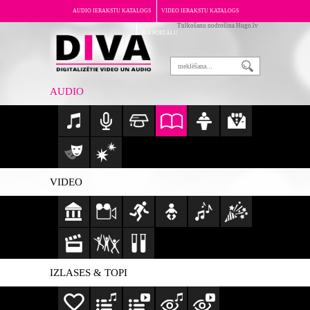
AUDIO IERAKSTU KATALOGS
VIDEO IERAKSTU KATALOGS
Tulkošanu nodrošina Hugo.lv
PAR PORTĀLU
AUDIO
VIDEO
IZLASES & TOPI