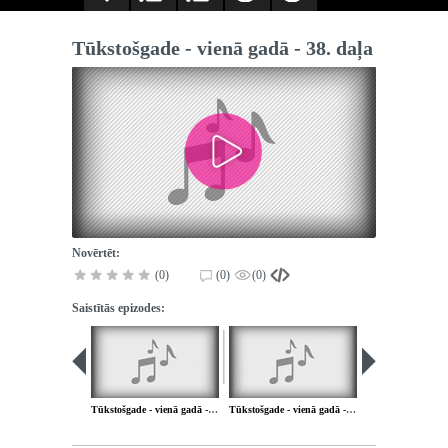
Tūkstošgade - vienā gadā - 38. daļa
Novērtēt:
(0)
(0)
(0)
Saistītās epizodes:
Tūkstošgade - vienā gadā - 37. daļa
Tūkstošgade - vienā gadā - 39. daļa