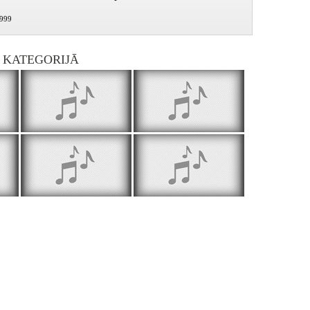
1999
I KATEGORIJĀ
Tūkstošgade - vienā gadā - 46. daļa
Tūkstošgade - vienā gadā - 47. daļa