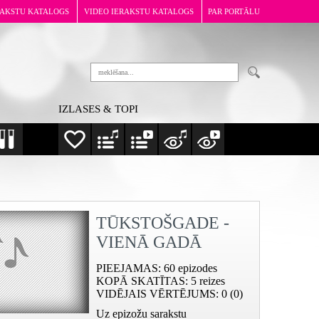
RAKSTU KATALOGS
VIDEO IERAKSTU KATALOGS
PAR PORTĀLU
IZLASES & TOPI
TŪKSTOŠGADE -
VIENĀ GADĀ
PIEEJAMAS
: 60 epizodes
KOPĀ SKATĪTAS
: 5 reizes
VIDĒJAIS VĒRTĒJUMS
: 0 (0)
Uz epizožu sarakstu