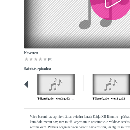
Novērtēt:
(0)
Saistītās epizodes:
Tūkstošgade - vienā gadā - 41. daļa
Tūkstošgade - vienā gadā - 43. daļa
Vācu baroni nav apmierināti ar zviedru karaļa Kārļa XII lēmumu - pārba
kam dokumentu nav, tam muižu atņem un to apsaimnieko valdības iecelts 
zemniekiem. Patkuls organizē vācu baronu sazvērestību, lai atgūtu muižas