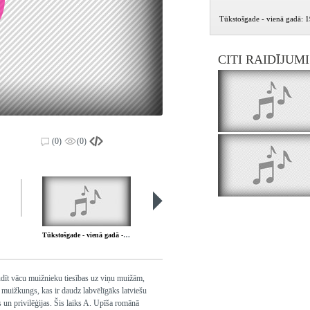
Tūkstošgade - vienā gadā: 
CITI RAIDĪJUM
(0)
(0)
Tūkstošgade - vienā gadā - 44. daļa
Tūkstošgade - vienā gadā - 45. daļa
udīt vācu muižnieku tiesības uz viņu muižām,
muižkungs, kas ir daudz labvēlīgāks latviešu
 un privilēģijas. Šis laiks A. Upīša romānā