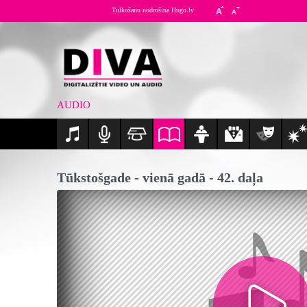
Tulkošanu nodrošina Hugo.lv
AUDIO
Tūkstošgade - vienā gadā - 42. daļa