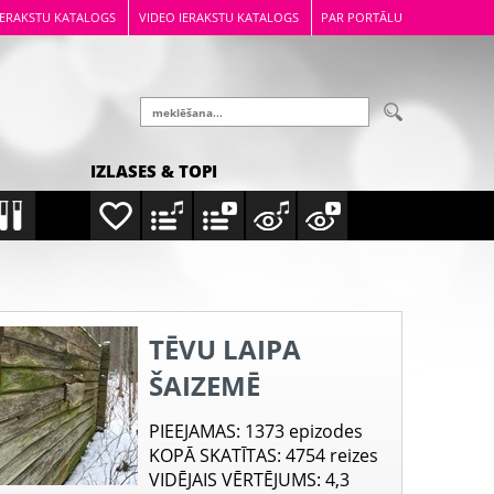
IERAKSTU KATALOGS
VIDEO IERAKSTU KATALOGS
PAR PORTĀLU
IZLASES & TOPI
TĒVU LAIPA
ŠAIZEMĒ
PIEEJAMAS
: 1373 epizodes
KOPĀ SKATĪTAS
: 4754 reizes
VIDĒJAIS VĒRTĒJUMS
: 4,3