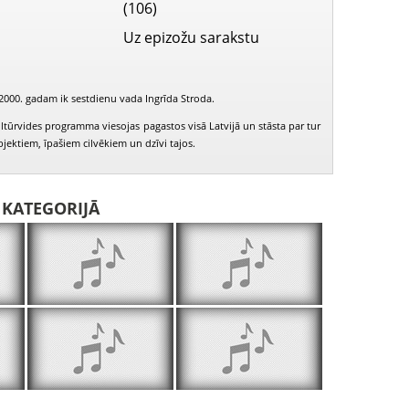
(106)
Uz epizožu sarakstu
2000. gadam ik sestdienu vada Ingrīda Stroda.
ltūrvides programma viesojas pagastos visā Latvijā un stāsta par tur
ektiem, īpašiem cilvēkiem un dzīvi tajos.
I KATEGORIJĀ
Gārsenes pagasta kalnu slēpošanas taka
Gārsenes pagastnams, ievērojamākie cilvēki