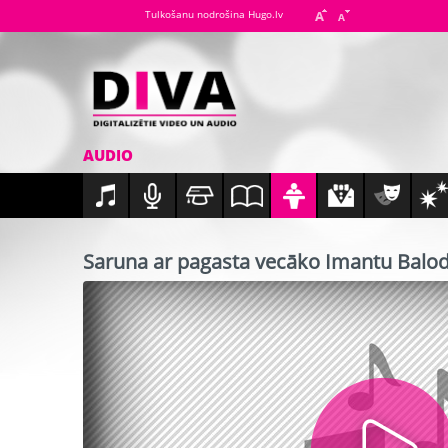
Tulkošanu nodrošina Hugo.lv
AUDIO
Saruna ar pagasta vecāko Imantu Balod