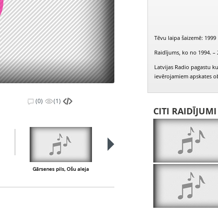
Tēvu laipa šaizemē: 1999
Raidījums, ko no 1994. – 
Latvijas Radio pagastu ku
ievērojamiem apskates obj
(0)
(1)
CITI RAIDĪJUM
Gārsenes pils, Ošu aleja
Gārsenes pagasta sakoptākā sēta