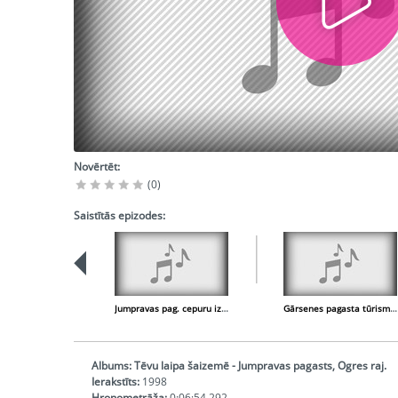
Novērtēt:
(0)
Saistītās epizodes:
Jumpravas pag. cepuru izgatavotāja Inita Puča
Gārsenes pagasta tūrisma takas
Albums:
Tēvu laipa šaizemē - Jumpravas pagasts, Ogres raj.
Ierakstīts:
1998
Hronometrāža:
0:06:54,292