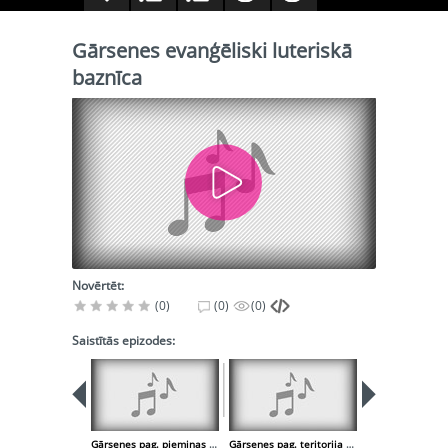
Gārsenes evanģēliski luteriskā
baznīca
Novērtēt:
(0)
(0)
(0)
Saistītās epizodes:
Gārsenes pag. piemiņas birze represētajiem iedzīvotājiem
Gārsenes pag. teritorija un iedzīvotāji