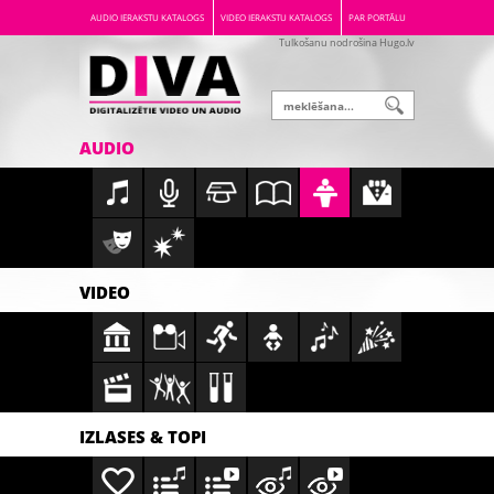
AUDIO IERAKSTU KATALOGS
VIDEO IERAKSTU KATALOGS
PAR PORTĀLU
Tulkošanu nodrošina Hugo.lv
AUDIO
VIDEO
IZLASES & TOPI