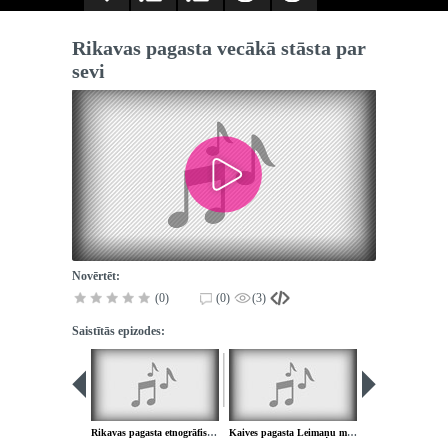
Rikavas pagasta vecākā stāsta par
sevi
Novērtēt:
(0)
(0)
(3)
Saistītās epizodes:
Rikavas pagasta etnogrāfiskais ansmblis
Kaives pagasta Leimaņu muiža, pagasta kultūras dzīve