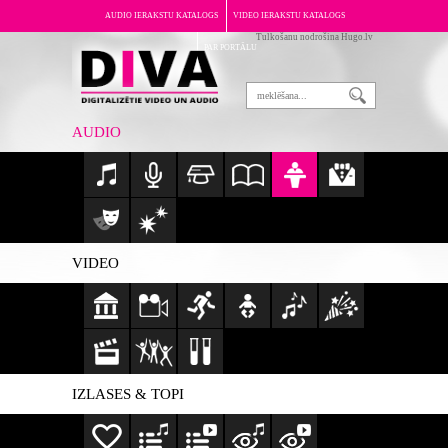
AUDIO IERAKSTU KATALOGS
VIDEO IERAKSTU KATALOGS
Tulkošanu nodrošina Hugo.lv
PAR PORTĀLU
AUDIO
VIDEO
IZLASES & TOPI