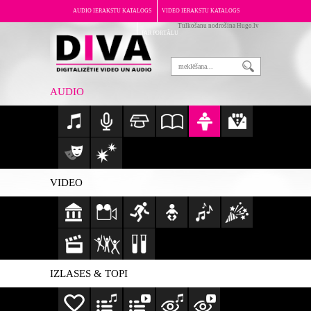
AUDIO IERAKSTU KATALOGS
VIDEO IERAKSTU KATALOGS
Tulkošanu nodrošina Hugo.lv
PAR PORTĀLU
AUDIO
VIDEO
IZLASES & TOPI