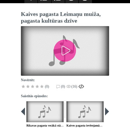
Kaives pagasta Leimaņu muiža,
pagasta kultūras dzīve
Novērtēt:
(0)
(0)
(16)
Saistītās epizodes:
Rikavas pagasta vecākā stāsta par sevi
Kaives pagasta ievērojamākie cilvēki - Jānis Olte u. c.