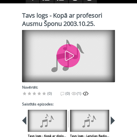
Tavs logs - Kopā ar profesori
Ausmu Šponu 2003.10.25.
Novērtēt:
(0)
(0)
(1)
Saistītās epizodes:
Tavs logs - Kopā ar diplomātu Albertu Sarkani 2003.10.25.
Tavs logs - Latvijas Radio jubileja 2003.10.31.