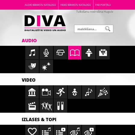
AUDIO IERAKSTU KATALOGS
VIDEO IERAKSTU KATALOGS
PAR PORTĀLU
Tulkošanu nodrošina Hugo.lv
AUDIO
VIDEO
IZLASES & TOPI