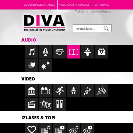
AUDIO IERAKSTU KATALOGS
VIDEO IERAKSTU KATALOGS
PAR PORTĀLU
Tulkošanu nodrošina Hugo.lv
AUDIO
VIDEO
IZLASES & TOPI