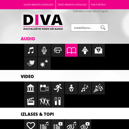
AUDIO IERAKSTU KATALOGS
VIDEO IERAKSTU KATALOGS
PAR PORTĀLU
Tulkošanu nodrošina Hugo.lv
AUDIO
VIDEO
IZLASES & TOPI