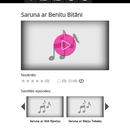
Saruna ar Benitu Bitāni
Novērtēt:
(0)
(0)
(4)
Saistītās epizodes:
Saruna ar Aldi Kļaviņu
Saruna ar Maiju Tabaku
Saruna ar Inu 