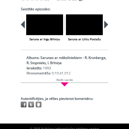
Saistītās epizodes:
Saruna ar Ingu Brīniņu
Saruna ar Lilitu Postažu
Ojārs Feldbergs,
Albums:
Sarunas ar māksliniekiem - R. Kronberga,
R. Stopnieks, I. Brīniņa
Ierakstīts:
1993
Hronometrāža:
0:10:41,012
Producents:
Latvijas Radio
Rādīt vairāk
Raidījuma autors:
Oša Aija
Izpildītājs:
Dobrāja Inta
Operators:
Briede Olga
Autentificējies, ja vēlies pievienot komentāru:
Apakškategorija:
Intervija (saruna)
Ieraksta vieta:
nezināma
Izpildījuma valoda:
latviešu
Atskaņojams:
visur
Trešo pušu autortiesības:
Nav
© 2015 Kultūras informācijas sistēmu centrs