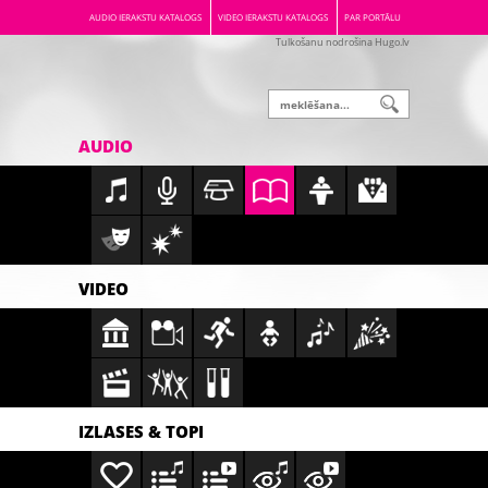
AUDIO IERAKSTU KATALOGS
VIDEO IERAKSTU KATALOGS
PAR PORTĀLU
Tulkošanu nodrošina Hugo.lv
AUDIO
VIDEO
IZLASES & TOPI