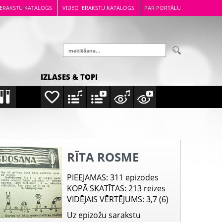
IERAKSTU KATALOGS
VIDEO IERAKSTU KATALOGS
PAR PORTĀLU
IZLASES & TOPI
RĪTA ROSME
PIEEJAMAS
: 311 epizodes
KOPĀ SKATĪTAS
: 213 reizes
VIDĒJAIS VĒRTĒJUMS
: 3,7 (6)
Uz epizožu sarakstu