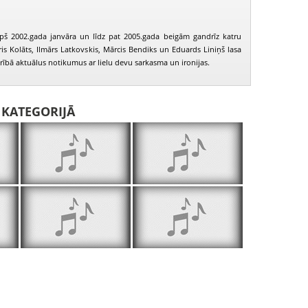
pš 2002.gada janvāra un līdz pat 2005.gada beigām gandrīz katru
tris Kolāts, Ilmārs Latkovskis, Mārcis Bendiks un Eduards Liniņš lasa
rībā aktuālus notikumus ar lielu devu sarkasma un ironijas.
I KATEGORIJĀ
PIEEJAMS
PIEEJAMS
PIEEJ
PUBLISKAJĀS
PUBLISKAJĀS
PUBLISK
BIBLIOTĒKĀS
BIBLIOTĒKĀS
BIBLIOT
Rīta rosme - Kā sabiedriskā viedokļa noskaidrošanu varētu pārvērst par ienesīgu biznesu
Rīta rosme - Par uzvarētājiem un zaudētājiem Irākas karā