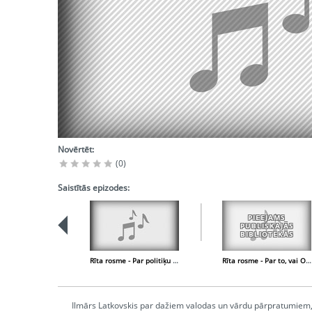
Novērtēt:
(0)
Saistītās epizodes:
PIEEJAMS
PUBLISKAJĀS
BIBLIOTĒKĀS
Rīta rosme - Par politiķu stilistiem un komandējumiem
Rīta rosme - Par to, vai O. Vācietis var būt Latvijas nācijas morālālais etalons
Ilmārs Latkovskis par dažiem valodas un vārdu pārpratumiem, 