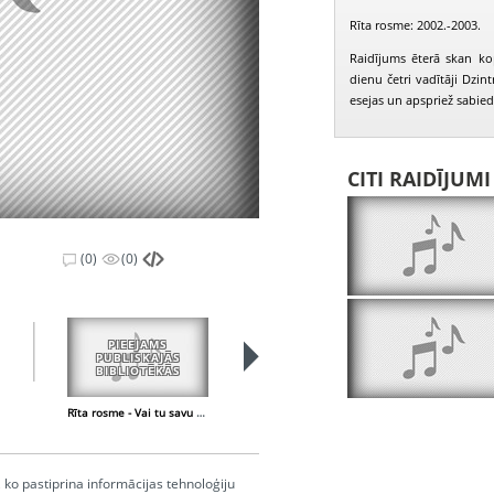
Rīta rosme: 2002.-2003.
Raidījums ēterā skan ko
dienu četri vadītāji Dzin
esejas un apspriež sabied
CITI RAIDĪJUM
(0)
(0)
PIEEJAMS
PIEEJAMS
PUBLISKAJĀS
PUBLISKAJĀS
BIBLIOTĒKĀS
BIBLIOTĒKĀS
Rīta rosme - Vai tu savu koku iestādīji?
Rīta rosme - Par T. Ždanokas sūdzību Eiropas Cilvēktiesību tiesā
ko pastiprina informācijas tehnoloģiju