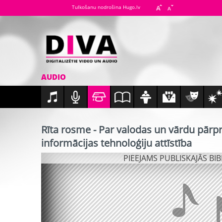
Tulkošanu nodrošina Hugo.lv
AUDIO
Rīta rosme - Par valodas un vārdu pārp
informācijas tehnoloģiju attīstība
PIEEJAMS PUBLISKAJĀS BI