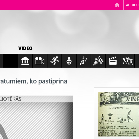
AUDIO 
VIDEO
ratumiem, ko pastiprina
BLIOTĒKĀS