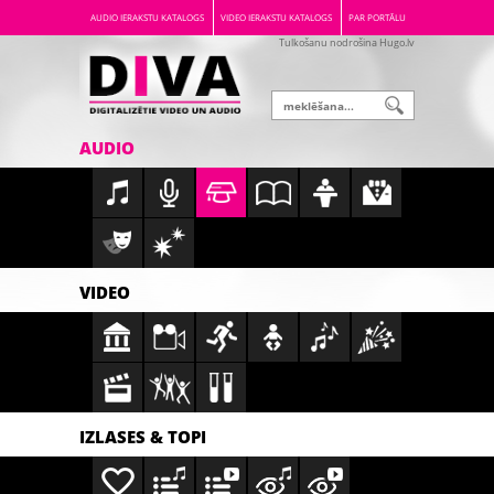
AUDIO IERAKSTU KATALOGS
VIDEO IERAKSTU KATALOGS
PAR PORTĀLU
Tulkošanu nodrošina Hugo.lv
AUDIO
VIDEO
IZLASES & TOPI