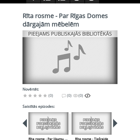
Rīta rosme - Par Rīgas Domes
dārgajām mēbelēm
PIEEJAMS PUBLISKAJĀS BIBLIOTĒKĀS
Novērtēt:
(0)
(0)
(0)
Saistītās epizodes:
PIEEJAMS
PIEEJAMS
PIEEJA
PUBLISKAJĀS
PUBLISKAJĀS
PUBLISK
BIBLIOTĒKĀS
BIBLIOTĒKĀS
BIBLIOT
Rīta rosme - Par likumu, kurā noteiks, kas ir mākslinieks un kas nē
Rīta rosme - Tiešraide