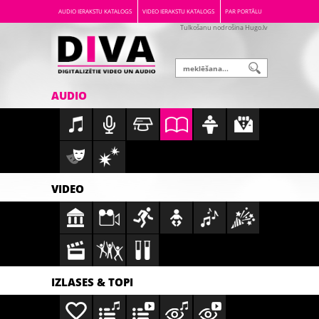
AUDIO IERAKSTU KATALOGS
VIDEO IERAKSTU KATALOGS
PAR PORTĀLU
Tulkošanu nodrošina Hugo.lv
AUDIO
VIDEO
IZLASES & TOPI