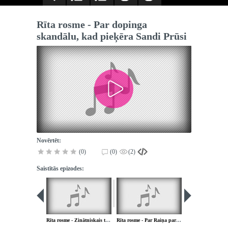
Rīta rosme - Par dopinga
skandālu, kad pieķēra Sandi Prūsi
Novērtēt:
(0)
(0)
(2)
Saistītās epizodes:
Rīta rosme - Zinātniskais traktāts par ar Aristoteļa loģikas nepiemērotību gaļas kontrabandas lietā
Rīta rosme - Par Raiņa partijas intelekta milžiem