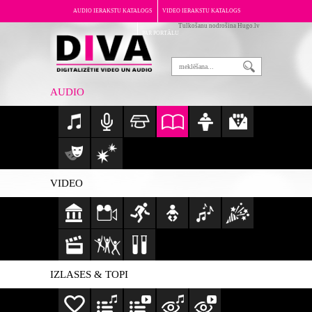
AUDIO IERAKSTU KATALOGS
VIDEO IERAKSTU KATALOGS
Tulkošanu nodrošina Hugo.lv
PAR PORTĀLU
AUDIO
VIDEO
IZLASES & TOPI