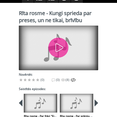
Rīta rosme - Kungi sprieda par
preses, un ne tikai, brīvību
Novērtēt:
(0)
(0)
(8)
Saistītās epizodes:
Rīta rosme - Par frāzi "Eiropa mūs nesapratīs" nozīmi
Rīta rosme - Par prāmju satiksmi starp Rīgu un Stokholmu