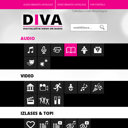
AUDIO IERAKSTU KATALOGS
VIDEO IERAKSTU KATALOGS
PAR PORTĀLU
Tulkošanu nodrošina Hugo.lv
AUDIO
VIDEO
IZLASES & TOPI