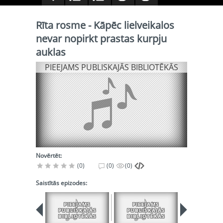
Rīta rosme - Kāpēc lielveikalos
nevar nopirkt prastas kurpju
auklas
PIEEJAMS PUBLISKAJĀS BIBLIOTĒKĀS
Novērtēt:
(0)
(0)
(0)
Saistītās epizodes:
PIEEJAMS
PIEEJAMS
PIEEJA
PUBLISKAJĀS
PUBLISKAJĀS
PUBLISK
BIBLIOTĒKĀS
BIBLIOTĒKĀS
BIBLIOT