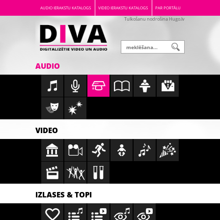
AUDIO IERAKSTU KATALOGS
VIDEO IERAKSTU KATALOGS
PAR PORTĀLU
Tulkošanu nodrošina Hugo.lv
AUDIO
VIDEO
IZLASES & TOPI