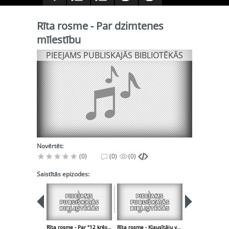
Rīta rosme - Par dzimtenes
mīlestību
PIEEJAMS PUBLISKAJĀS BIBLIOTĒKĀS
Novērtēt:
(0)
(0)
(0)
Saistītās epizodes:
PIEEJAMS
PIEEJAMS
PIEEJA
PUBLISKAJĀS
PUBLISKAJĀS
PUBLISK
BIBLIOTĒKĀS
BIBLIOTĒKĀS
BIBLIOT
Rīta rosme - Par "12 krēsli" motīviem
Rīta rosme - Klausītāju vēstuļu apskats