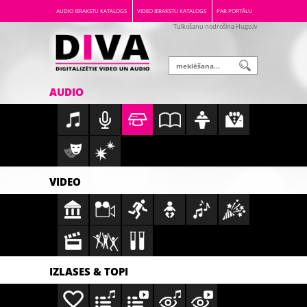
AUDIO IERAKSTU KATALOGS
VIDEO IERAKSTU KATALOGS
PAR PORTĀLU
Tulkošanu nodrošina Hugo.lv
AUDIO
VIDEO
IZLASES & TOPI