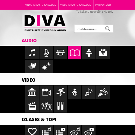
AUDIO IERAKSTU KATALOGS
VIDEO IERAKSTU KATALOGS
PAR PORTĀLU
Tulkošanu nodrošina Hugo.lv
AUDIO
VIDEO
IZLASES & TOPI