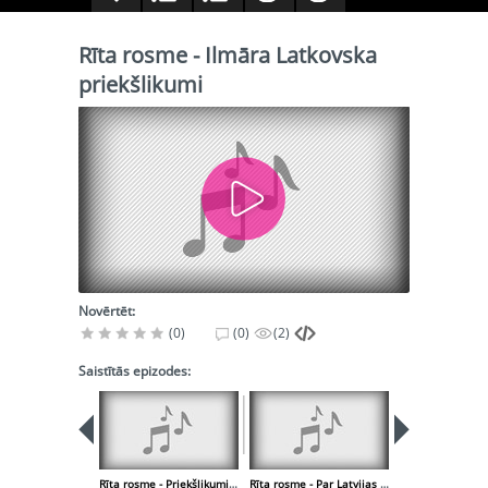
Rīta rosme - Ilmāra Latkovska
priekšlikumi
Novērtēt:
(0)
(0)
(2)
Saistītās epizodes:
Rīta rosme - Priekšlikumi, kā Latvijas komanda varētu vēl vairāk izcelties Olimpiskajās spēlēs
Rīta rosme - Par Latvijas vienīgās kultūras avīzes izredzētību