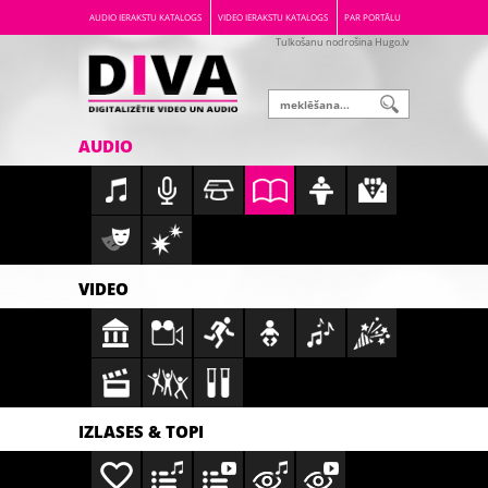
AUDIO IERAKSTU KATALOGS
VIDEO IERAKSTU KATALOGS
PAR PORTĀLU
Tulkošanu nodrošina Hugo.lv
AUDIO
VIDEO
IZLASES & TOPI