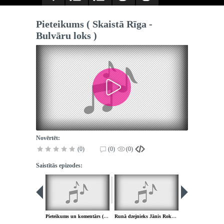
Pieteikums ( Skaistā Rīga -
Bulvāru loks )
Novērtēt:
(0)
(0)
(0)
Saistītās epizodes:
Pieteikums un komentārs ( sveic virsdiriģentus )
Runā dzejnieks Jānis Rokpelnis
Jau ziediem rotā