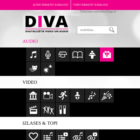
AUDIO IERAKSTU KATALOGS
VIDEO IERAKSTU KATALOGS
Tulkošanu nodrošina Hugo.lv
PAR PORTĀLU
AUDIO
VIDEO
IZLASES & TOPI