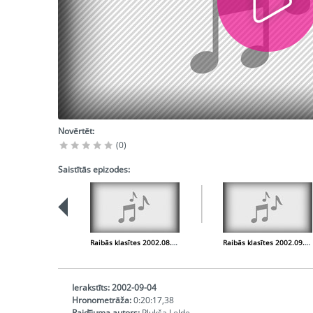
Novērtēt:
(0)
Saistītās epizodes:
Raibās klasītes 2002.08.28.
Raibās klasītes 2002.09.11.
Ierakstīts:
2002-09-04
Hronometrāža:
0:20:17,38
Raidījuma autors:
Plukša Lelde