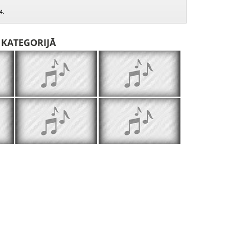
4.
I KATEGORIJĀ
Raibās klasītes 2002.10.02.
Raibās klasītes 2002.10.09.