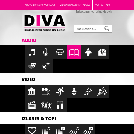
AUDIO IERAKSTU KATALOGS
VIDEO IERAKSTU KATALOGS
PAR PORTĀLU
Tulkošanu nodrošina Hugo.lv
AUDIO
VIDEO
IZLASES & TOPI