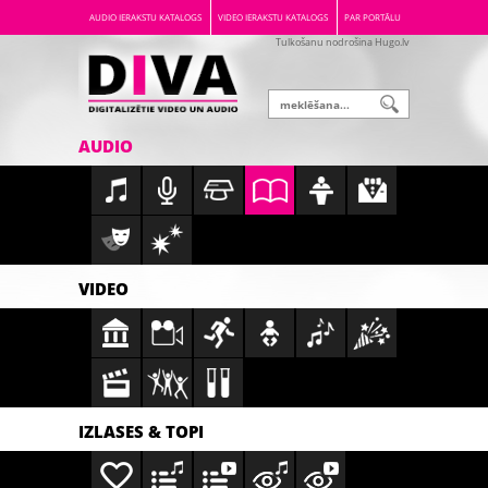
AUDIO IERAKSTU KATALOGS
VIDEO IERAKSTU KATALOGS
PAR PORTĀLU
Tulkošanu nodrošina Hugo.lv
AUDIO
VIDEO
IZLASES & TOPI