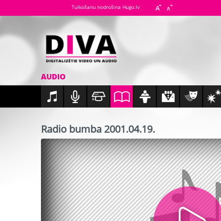
Tulkošanu nodrošina Hugo.lv
AUDIO
Radio bumba 2001.04.19.