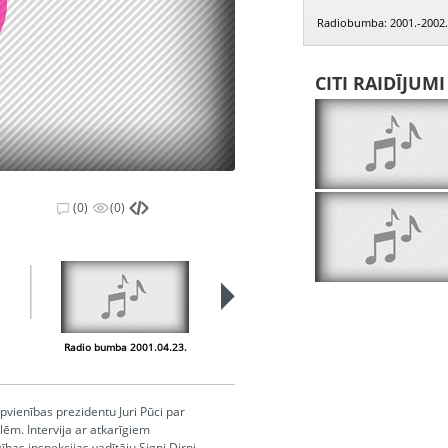
Radiobumba: 2001.-2002.
CITI RAIDĪJUM
(0)
(0)
Radio bumba 2001.04.23.
Radio bumba 2001.04.24.
pvienības prezidentu Juri Pūci par
ēm. Intervija ar atkarīgiem
bas inspekcijas vadītāju Signi Dirni.