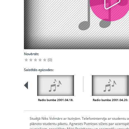
Novērtēt:
(0)
Saistītās epizodes:
Radio bumba 2001.04.18.
Radio bumba 2001.04.20.
Studijā Niks Volmārs ar īsziņām. Telefonintervija ar studentu a
plānoto studentu piketu. Agneses Putniņas sižets par azartspēl
jauniešiem, speciālistu Māri Preinbergu un azartspēļu uzraudzī