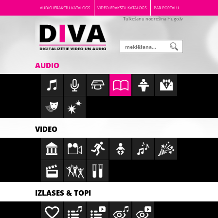
AUDIO IERAKSTU KATALOGS
VIDEO IERAKSTU KATALOGS
PAR PORTĀLU
Tulkošanu nodrošina Hugo.lv
AUDIO
VIDEO
IZLASES & TOPI