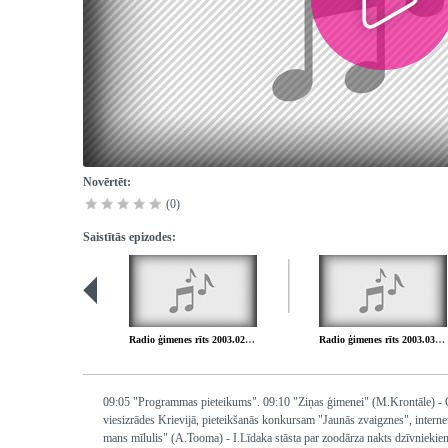
Novērtēt:
(0)
Saistītās epizodes:
Radio ģimenes rīts 2003.02.15.
Radio ģimenes rīts 2003.03.01.
09:05 "Programmas pieteikums". 09:10 "Ziņas ģimenei" (M.Krontāle) - Gul
viesizrādes Krievijā, pieteikšanās konkursam "Jaunās zvaigznes", intern
mans mīlulis" (A.Tooma) - I.Līdaka stāsta par zoodārza nakts dzīvniekie