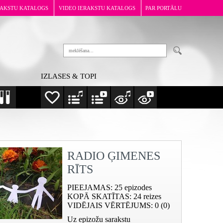
RAKSTU KATALOGS
VIDEO IERAKSTU KATALOGS
PAR PORTĀLU
IZLASES & TOPI
RADIO ĢIMENES
RĪTS
PIEEJAMAS
: 25 epizodes
KOPĀ SKATĪTAS
: 24 reizes
VIDĒJAIS VĒRTĒJUMS
: 0 (0)
Uz epizožu sarakstu