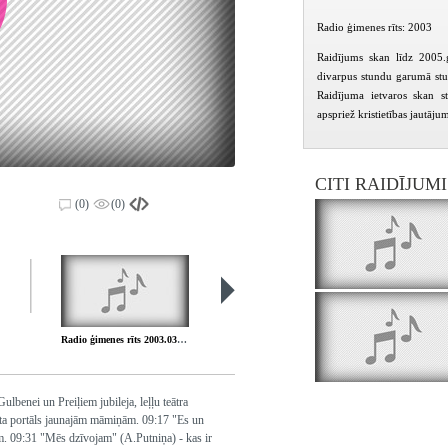
Radio ģimenes rīts: 2003
Raidījums skan līdz 2005.
divarpus stundu garumā stu
Raidījuma ietvaros skan st
apspriež kristietības jautāju
CITI RAIDĪJUM
(0)
(0)
Radio ģimenes rīts 2003.03.08.
Radio ģimenes rīts 2003.03.15.
benei un Preiļiem jubileja, leļļu teātra
eta portāls jaunajām māmiņām. 09:17 "Es un
m. 09:31 "Mēs dzīvojam" (A.Putniņa) - kas ir