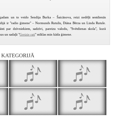
gadam un to veido Sendija Burka – Šaicānova, reizi nedēļā sestdienās
dijā ir "radio ģimene" – Normunds Rutulis, Diāna Bērza un Linda Rutule.
āsti par dzīvniekiem, sadzīvi, pareizu valodu, "Svētdienas skola", kurā
mus un sadaļā "
Greizie rati
" mīklas min kāda ģimene.
I KATEGORIJĀ
Radio ģimenes rīts 2003.04.05.
Radio ģimenes rīts 2003.04.12.