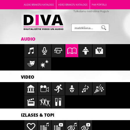
AUDIO IERAKSTU KATALOGS
VIDEO IERAKSTU KATALOGS
PAR PORTĀLU
Tulkošanu nodrošina Hugo.lv
AUDIO
VIDEO
IZLASES & TOPI