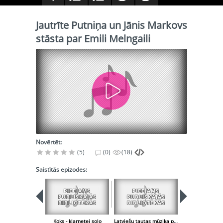
Jautrīte Putniņa un Jānis Markovs
stāsta par Emili Melngaili
Novērtēt:
(5)
(0)
(18)
Saistītās epizodes:
PIEEJAMS
PIEEJAMS
PIEEJA
PUBLISKAJĀS
PUBLISKAJĀS
PUBLISK
BIBLIOTĒKĀS
BIBLIOTĒKĀS
BIBLIOT
Koks - klarnetei solo
Latviešu tautas mūzika pēc Em. Melngaiļa pierakstiem - 1. Dziesmas un dejas - stīgu trio