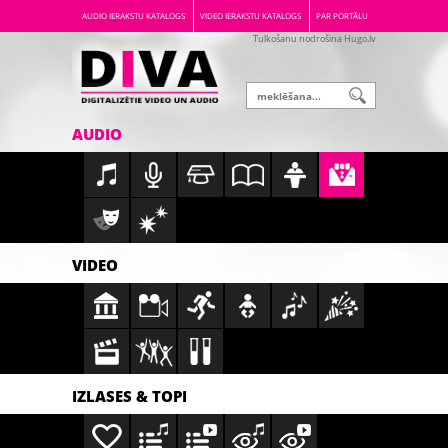
AUDIO IERAKSTU KATALOGS
VIDEO IERAKSTU KATALOGS
PAR PORTĀLU
Tulkošanu nodrošina Hugo.lv
AUDIO
VIDEO
IZLASES & TOPI