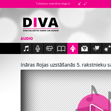
Tulkošanu nodrošina Hugo.lv
AUDIO
Ināras Rojas uzstāšanās 5. rakstnieku 