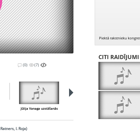
Piektā rakstnieku kongres
CITI RAIDĪJUM
(0)
(7)
Jūlija Vanaga uzstāšanās
Pēteris Pētersons par drāmu un dzeju
Ratners, I. Roja)