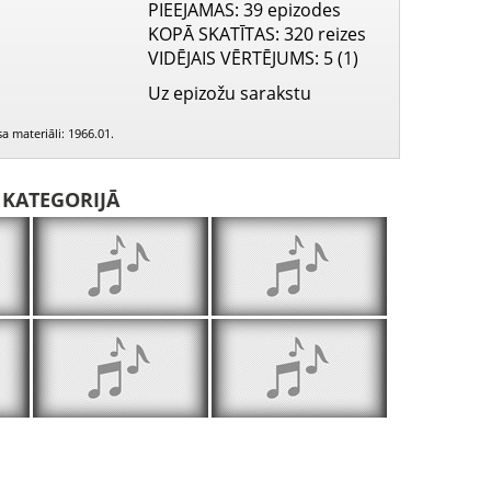
PIEEJAMAS
: 39 epizodes
KOPĀ SKATĪTAS
: 320 reizes
VIDĒJAIS VĒRTĒJUMS
: 5 (1)
Uz epizožu sarakstu
a materiāli: 1966.01.
I KATEGORIJĀ
Ilzes Kursītes novēlējums rakstniekiem
Māra Čaklā uzstāšanās