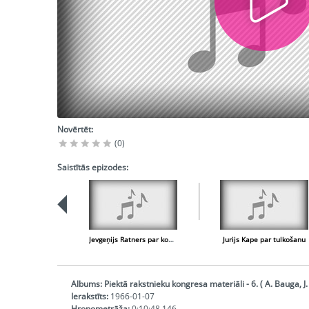
Novērtēt:
(0)
Saistītās epizodes:
Jevgeņijs Ratners par komunistisko ideju popularizēšanu
Jurijs Kape par tulkošanu
Albums:
Piektā rakstnieku kongresa materiāli - 6. ( A. Bauga, J. 
Ierakstīts:
1966-01-07
Hronometrāža:
0:10:48,146