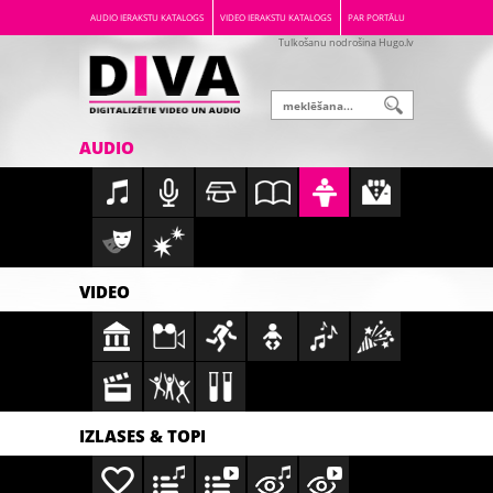
AUDIO IERAKSTU KATALOGS
VIDEO IERAKSTU KATALOGS
PAR PORTĀLU
Tulkošanu nodrošina Hugo.lv
AUDIO
VIDEO
IZLASES & TOPI