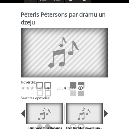
Pēteris Pētersons par drāmu un
dzeju
Novērtēt:
(0)
(0)
(7)
Saistītās epizodes:
Jūlija Vanaga uzstāšanās
Ilzes Kursītes novēlējums rakstniekiem
Māra Čaklā uz