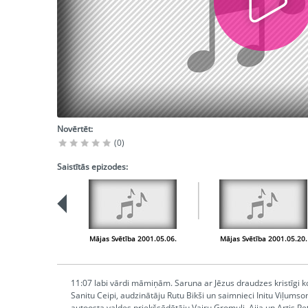
Novērtēt:
(0)
Saistītās epizodes:
Mājas Svētība 2001.05.06.
Mājas Svētība 2001.05.20.
11:07 labi vārdi māmiņām. Saruna ar Jēzus draudzes kristīgi ko
Sanitu Ceipi, audzinātāju Rutu Bikši un saimnieci Initu Viļumso
autoosta valdes priekšsēdētāju Vairu Gromuli. Aija un Artis Petr