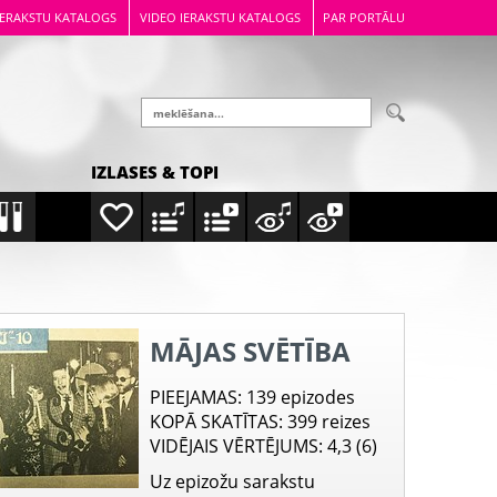
IERAKSTU KATALOGS
VIDEO IERAKSTU KATALOGS
PAR PORTĀLU
IZLASES & TOPI
MĀJAS SVĒTĪBA
PIEEJAMAS
: 139 epizodes
KOPĀ SKATĪTAS
: 399 reizes
VIDĒJAIS VĒRTĒJUMS
: 4,3 (6)
Uz epizožu sarakstu