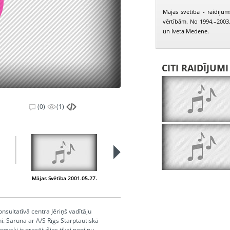
Mājas svētība - raidījum
vērtībām. No 1994.–2003
un Iveta Medene.
CITI RAIDĪJUM
(0)
(1)
Mājas Svētība 2001.05.27.
Mājas Svētība 2001.06.03.
M
nsultatīvā centra Jēriņš vadītāju
ni. Saruna ar A/S Rīgs Starptautiskā
ovski ir precējušies tikai nepilnu