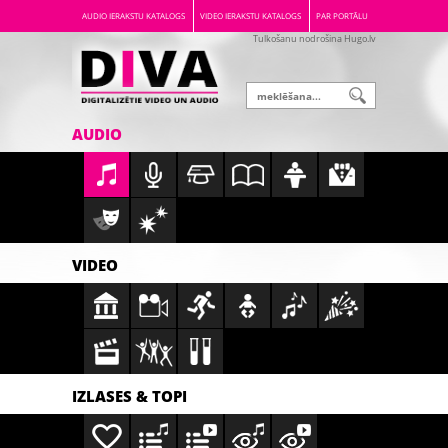
AUDIO IERAKSTU KATALOGS
VIDEO IERAKSTU KATALOGS
PAR PORTĀLU
Tulkošanu nodrošina Hugo.lv
AUDIO
VIDEO
IZLASES & TOPI