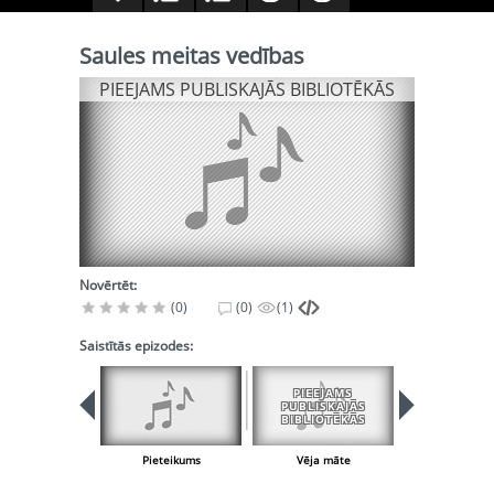
Saules meitas vedības
PIEEJAMS PUBLISKAJĀS BIBLIOTĒKĀS
Novērtēt:
(0)
(0)
(1)
Saistītās epizodes:
PIEEJAMS
PUBLISKAJĀS
BIBLIOTĒKĀS
Pieteikums
Vēja māte
Pieteiku