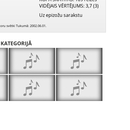
VIDĒJAIS VĒRTĒJUMS
: 3,7 (3)
Uz epizožu sarakstu
 koru svētki Tukumā: 2002.06.01.
I KATEGORIJĀ
PIEEJAMS
PIEEJ
PUBLISKAJĀS
PUBLISK
BIBLIOTĒKĀS
BIBLIOT
Lokaties'i, mežu gali
Pieteikums