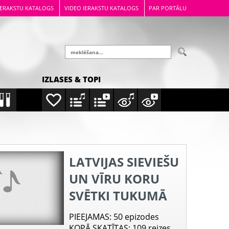
IERAKSTU KATALOGS
VIDEO IERAKSTU KATALOGS
PAR PORTĀLU
IZLASES & TOPI
LATVIJAS SIEVIEŠU
UN VĪRU KORU
SVĒTKI TUKUMĀ
PIEEJAMAS
: 50 epizodes
KOPĀ SKATĪTAS
: 109 reizes