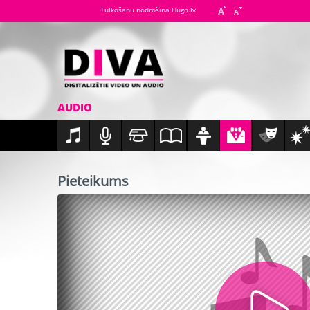
Tulkošanu nodrošina Hugo.lv
AUDIO
Pieteikums