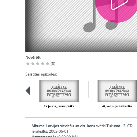
Novērtēt:
(0)
Saistītās epizodes:
PIEEJAMS
PIEEJAMS
PUBLISKAJĀS
PUBLISKAJĀS
BIBLIOTĒKĀS
BIBLIOTĒKĀS
Es jauns, jauns puika
Ai, kaimiņu zeltenīte
Albums:
Latvijas sieviešu un vīru koru svētki Tukumā - 2. CD
Ierakstīts:
2002-06-01
Hronometrāža:
0:00:20,841