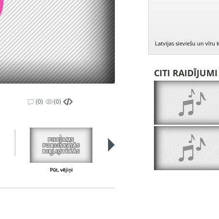
Latvijas sieviešu un vīru
CITI RAIDĪJUM
(0)
(0)
PIEEJAMS
PUBLISKAJĀS
BIBLIOTĒKĀS
Pūt, vējiņi
Pieteikums