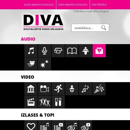
AUDIO IERAKSTU KATALOGS
VIDEO IERAKSTU KATALOGS
PAR PORTĀLU
Tulkošanu nodrošina Hugo.lv
AUDIO
VIDEO
IZLASES & TOPI