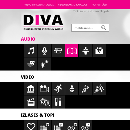
AUDIO IERAKSTU KATALOGS
VIDEO IERAKSTU KATALOGS
PAR PORTĀLU
Tulkošanu nodrošina Hugo.lv
AUDIO
VIDEO
IZLASES & TOPI