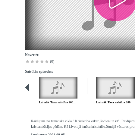
Novērtēt:
(0)
Saistītās epizodes:
Lai nāk Tava valstība 2001.07.22.
Lai nāk Tava valstība 2001.08.12.
Raidījums no tematiskā cikla " Kristietība vakar, šodien un rīt". Raidīj
kristianizācijas pēdām. Kā Livonijā ienāca kristietība.Studijā vēstures p