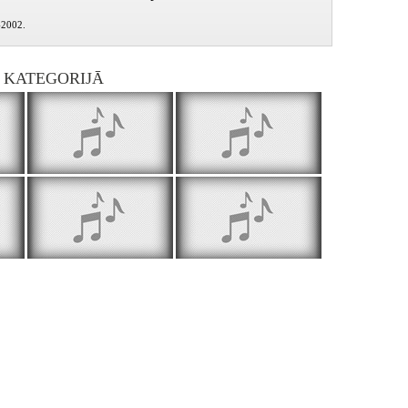
-2002.
I KATEGORIJĀ
Lai nāk Tava valstība 2001.09.02.
Lai nāk Tava valstība 2001.09.09.