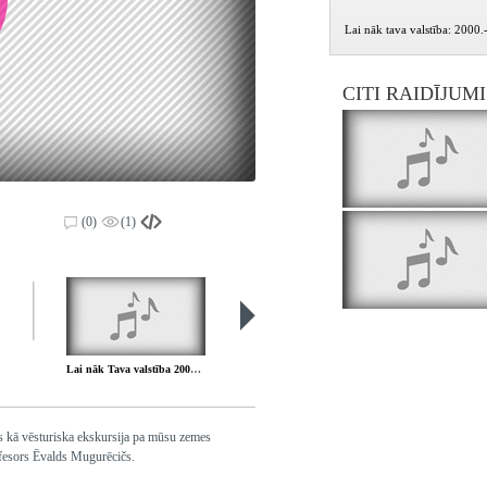
Lai nāk tava valstība: 2000.
CITI RAIDĪJUM
(0)
(1)
Lai nāk Tava valstība 2001.08.19.
Lai nāk Tava valstība 2001.08.26.
ums kā vēsturiska ekskursija pa mūsu zemes
rofesors Ēvalds Mugurēcičs.