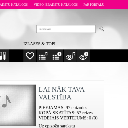
RAKSTU KATALOGS
VIDEO IERAKSTU KATALOGS
PAR PORTĀLU
IZLASES & TOPI
LAI NĀK TAVA
VALSTĪBA
PIEEJAMAS
: 97 epizodes
KOPĀ SKATĪTAS
: 57 reizes
VIDĒJAIS VĒRTĒJUMS
: 0 (0)
Uz epizožu sarakstu