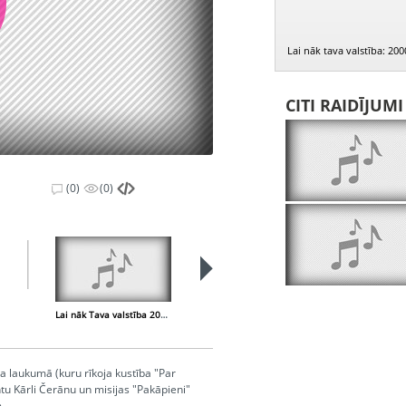
Lai nāk tava valstība: 200
CITI RAIDĪJUM
(0)
(0)
Lai nāk Tava valstība 2000.05.14.
Lai nāk Tava valstība 2000.03.21.
 laukumā (kuru rīkoja kustība "Par
ntu Kārli Čerānu un misijas "Pakāpieni"
.