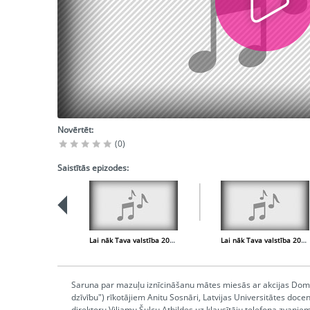
Novērtēt:
(0)
Saistītās epizodes:
Lai nāk Tava valstība 2000.04.16.
Lai nāk Tava valstība 2000.05.07.
Saruna par mazuļu iznīcināšanu mātes miesās ar akcijas Doma
dzīvību") rīkotājiem Anitu Sosnāri, Latvijas Universitātes doce
direktoru Viljamu Šulcu.Atbildes uz klausītāju telefona zvaniem