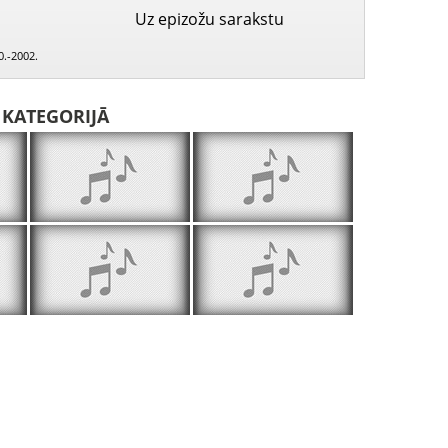
Uz epizožu sarakstu
0.-2002.
I KATEGORIJĀ
Lai nāk Tava valstība 2000.07.02.
Lai nāk Tava valstība 2000.07.09.