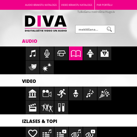
AUDIO IERAKSTU KATALOGS
VIDEO IERAKSTU KATALOGS
PAR PORTĀLU
Tulkošanu nodrošina Hugo.lv
AUDIO
VIDEO
IZLASES & TOPI