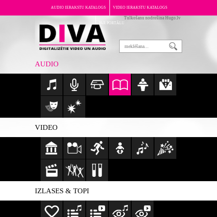
AUDIO IERAKSTU KATALOGS
VIDEO IERAKSTU KATALOGS
Tulkošanu nodrošina Hugo.lv
PAR PORTĀLU
AUDIO
VIDEO
IZLASES & TOPI