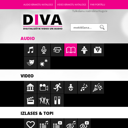
AUDIO IERAKSTU KATALOGS
VIDEO IERAKSTU KATALOGS
PAR PORTĀLU
Tulkošanu nodrošina Hugo.lv
AUDIO
VIDEO
IZLASES & TOPI