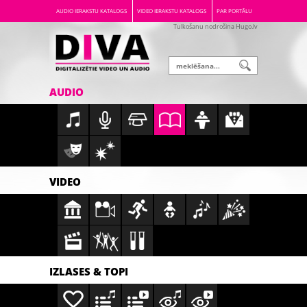
AUDIO IERAKSTU KATALOGS
VIDEO IERAKSTU KATALOGS
PAR PORTĀLU
Tulkošanu nodrošina Hugo.lv
AUDIO
VIDEO
IZLASES & TOPI