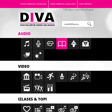
AUDIO IERAKSTU KATALOGS
VIDEO IERAKSTU KATALOGS
PAR PORTĀLU
Tulkošanu nodrošina Hugo.lv
AUDIO
VIDEO
IZLASES & TOPI