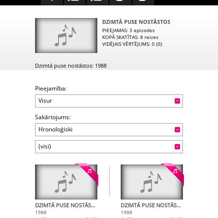
DZIMTĀ PUSE NOSTĀSTOS
PIEEJAMAS
: 3 epizodes
KOPĀ SKATĪTAS
: 8 reizes
VIDĒJAIS VĒRTĒJUMS
: 0 (0)
Dzimtā puse nostāstos: 1988
Pieejamība:
Visur
Sakārtojums:
Hronoloģiski
(visi)
DZIMTĀ PUSE NOSTĀSTOS - 1. RAIDĪJUMS
DZIMTĀ PUSE NOSTĀSTOS - 2. RAIDĪJUMS
1988
1988