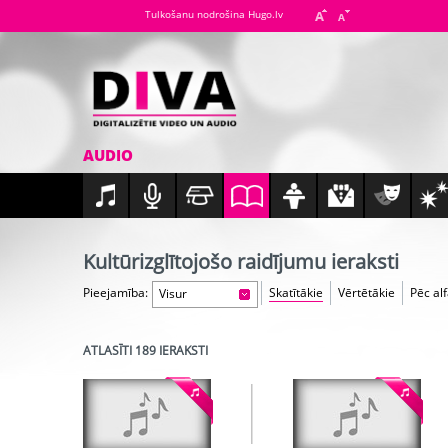
Tulkošanu nodrošina Hugo.lv
AUDIO
Kultūrizglītojošo raidījumu ieraksti
Pieejamība:
Skatītākie
Vērtētākie
Pēc al
Visur
ATLASĪTI 189 IERAKSTI