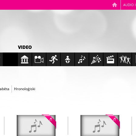
AUDIO 
VIDEO
fabēta
Hronoloģiski