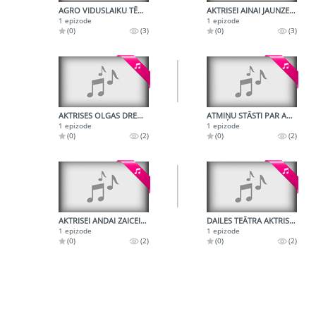
AGRO VIDUSLAIKU TĒRPS
AKTRISEI AINAI JAUNZEMEI - 50
1 epizode
1 epizode
(0)
(3)
(0)
(3)
AKTRISES OLGAS DREĢES DAIĻRADE
ATMIŅU STĀSTI PAR ANDREJU UPĪTI
1 epizode
1 epizode
(0)
(2)
(0)
(2)
AKTRISEI ANDAI ZAICEI - 50
DAILES TEĀTRA AKTRISEI OLGAI DREĢEI - 60
1 epizode
1 epizode
(0)
(2)
(0)
(2)