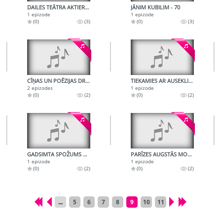
DAILES TEĀTRA AKTIERIM ĀRIM ROZENTĀLAM - 60
JĀNIM KUBILIM - 70
1 epizode
1 epizode
(0)
(3)
(0)
(3)
CĪŅAS UN POĒZIJAS DRAMATURĢIJA
TIEKAMIES AR AUSEKLI BAUŠĶENIEKU
2 epizodes
1 epizode
(0)
(2)
(0)
(2)
GADSIMTA SPOŽUMS UN POSTS 18. GADSIMTĀ
PARĪZES AUGSTĀS MODES SĀKUMS - 19. GS. OTRĀ PUSE
1 epizode
1 epizode
(0)
(2)
(0)
(2)
...
5
6
7
8
9
10
11