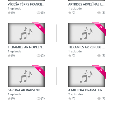
VĪRIEŠA TĒRPS FRANCIJĀ LUIJA XIV LAIKĀ
AKTRISES AKVELĪNAS LĪVMANES RADIOPORTRETS
1 epizode
1 epizode
(0)
(3)
(0)
(2)
TIEKAMIES AR NOPELNIEM BAGĀTO MĀKSLAS DARBINIEKU RŪDOLFU PINNI
TIEKAMIES AR REPUBLIKAS TAUTAS MĀKSLINIEKU ROMI BĒMU
1 epizode
1 epizode
(0)
(2)
(0)
(2)
SARUNA AR RAKSTNIEKU VALENTĪNU JAKOBSONU
A.MILLERA DRAMATURĢIJA
1 epizode
2 epizodes
(0)
(2)
(0)
(1)