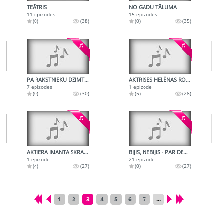
TEĀTRIS
NO GADU TĀLUMA
11 epizodes
15 epizodes
(0)
(38)
(0)
(35)
PA RAKSTNIEKU DZIMTAJĀM VIETĀM
AKTRISES HELĒNAS ROMANOVAS DAIĻRADE
7 epizodes
1 epizode
(0)
(30)
(5)
(28)
AKTIERA IMANTA SKRASTIŅA MONOLOGI
BIJIS, NEBIJIS - PAR DEBESU SPĪDEKĻIEM
1 epizode
21 epizode
(4)
(27)
(0)
(27)
1
2
3
4
5
6
7
...