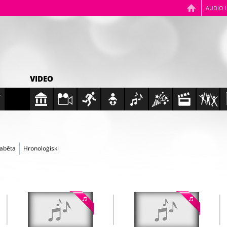
AUDIO 
VIDEO
fabēta
Hronoloģiski