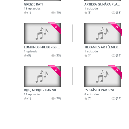
GREIZIE RATI
AKTIERA GUNĀRA PLACĒNA RADIOPORTRETS
13 epizodes
1 epizode
(1)
(40)
(5)
(38)
EDMUNDS FREIBERGS - AKTIERIS UN REŽISORS
TIEKAMIES AR TĒLNIEKU JURI MAURIŅU
1 epizode
1 epizode
(5)
(33)
(4)
(32)
BIJIS, NEBIJIS - PAR VILKU
ES STĀSTU PAR SEVI
22 epizodes
8 epizodes
(1)
(28)
(0)
(28)