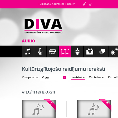
Tulkošanu nodrošina Hugo.lv
AUDIO
Kultūrizglītojošo raidījumu ieraksti
Pieejamība:
Skatītākie
Vērtētākie
Pēc al
Visur
ATLASĪTI 189 IERAKSTI