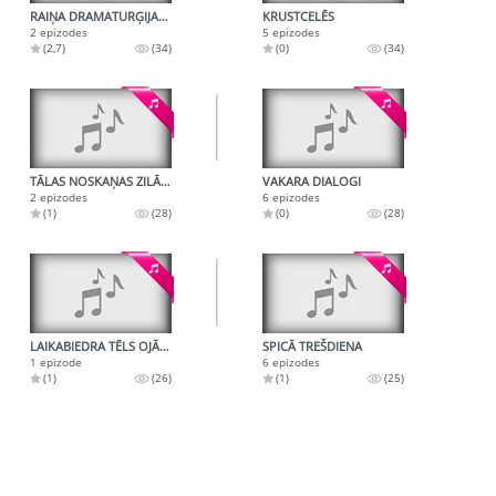
RAIŅA DRAMATURĢIJA - ZELTA ZIRGS. INDULIS UN ĀRIJA - LUGU FRAGMENTI
KRUSTCELĒS
2 epizodes
5 epizodes
(2,7)
(34)
(0)
(34)
TĀLAS NOSKAŅAS ZILĀ VAKARĀ
VAKARA DIALOGI
2 epizodes
6 epizodes
(1)
(28)
(0)
(28)
LAIKABIEDRA TĒLS OJĀRA VĀCIEŠA DAIĻRADĒ
SPICĀ TREŠDIENA
1 epizode
6 epizodes
(1)
(26)
(1)
(25)