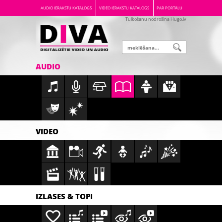
AUDIO IERAKSTU KATALOGS
VIDEO IERAKSTU KATALOGS
PAR PORTĀLU
Tulkošanu nodrošina Hugo.lv
AUDIO
VIDEO
IZLASES & TOPI