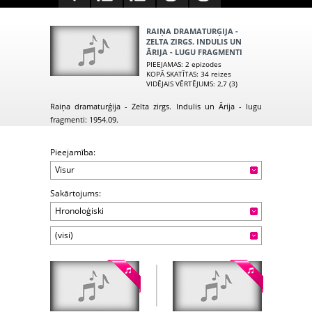
RAIŅA DRAMATURĢIJA -
ZELTA ZIRGS. INDULIS UN
ĀRIJA - LUGU FRAGMENTI
PIEEJAMAS
: 2 epizodes
KOPĀ SKATĪTAS
: 34 reizes
VIDĒJAIS VĒRTĒJUMS
: 2,7 (3)
Raiņa dramaturģija - Zelta zirgs. Indulis un Ārija - lugu
fragmenti: 1954.09.
Pieejamība:
Visur
Sakārtojums:
Hronoloģiski
(visi)