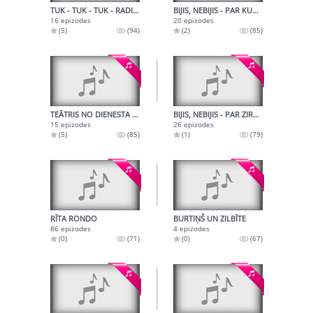
TUK - TUK - TUK - RADIOŽURNĀLS OKTOBRĒNIEM
BIJIS, NEBIJIS - PAR KUKAIŅIEM
16 epizodes
20 epizodes
(5)
(94)
(2)
(85)
TEĀTRIS NO DIENESTA IEEJAS PUSES
BIJIS, NEBIJIS - PAR ZIRGIEM
15 epizodes
26 epizodes
(5)
(85)
(1)
(79)
RĪTA RONDO
BURTIŅŠ UN ZILBĪTE
86 epizodes
4 epizodes
(0)
(71)
(0)
(67)