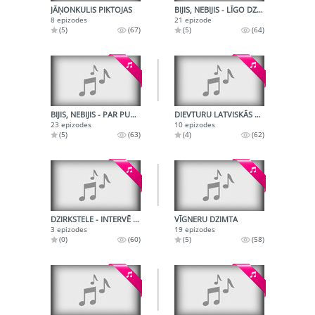
JĀŅONKULIS PIKTOJAS
BIJIS, NEBIJIS - LĪGO DZIESMAS, JĀŅU DIENAS RAIDĪJUMS
8 epizodes
21 epizode
(5)
(67)
(5)
(64)
BIJIS, NEBIJIS - PAR PUTNIEM
DIEVTURU LATVISKĀS GADSKĀRTAS SVINĪBAS
23 epizodes
10 epizodes
(5)
(63)
(4)
(62)
DZIRKSTELE - INTERVĒ KLAUSĪTĀJS
VĪGNERU DZIMTA
3 epizodes
19 epizodes
(0)
(60)
(5)
(58)