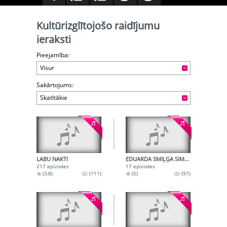
Kultūrizglītojošo raidījumu
ieraksti
Pieejamība:
Visur
Sakārtojums:
Skatītākie
LABU NAKTI
EDUARDA SMIĻĢA SIMTGADEI
217 epizodes
17 epizodes
(3,8)
(111)
(5)
(97)