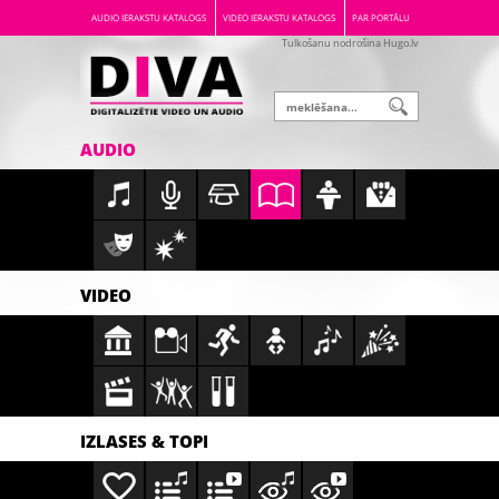
AUDIO IERAKSTU KATALOGS
VIDEO IERAKSTU KATALOGS
PAR PORTĀLU
Tulkošanu nodrošina Hugo.lv
AUDIO
VIDEO
IZLASES & TOPI