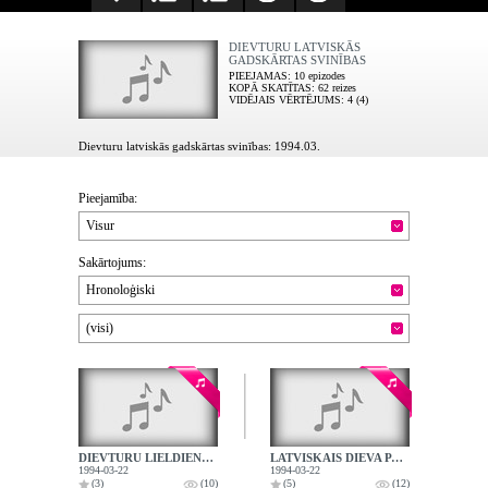
DIEVTURU LATVISKĀS
GADSKĀRTAS SVINĪBAS
PIEEJAMAS
: 10 epizodes
KOPĀ SKATĪTAS
: 62 reizes
VIDĒJAIS VĒRTĒJUMS
: 4 (4)
Dievturu latviskās gadskārtas svinības: 1994.03.
Pieejamība:
Visur
Sakārtojums:
Hronoloģiski
(visi)
DIEVTURU LIELDIENA AR DIEVA DAUDZINĀJUMU
LATVISKAIS DIEVA PADOMS - DIEVTURU MĀRAS DAUDZINĀJUMS
1994-03-22
1994-03-22
(3)
(10)
(5)
(12)