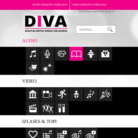
AUDIO IERAKSTU KATALOGS
VIDEO IERAKSTU KATALOGS
Tulkošanu nodrošina Hugo.lv
PAR PORTĀLU
AUDIO
VIDEO
IZLASES & TOPI