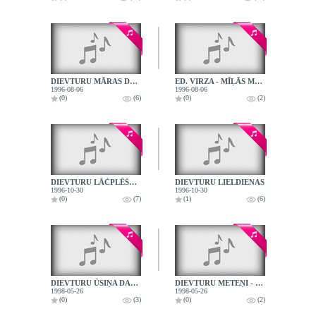
DIEVTURU MĀRAS DAUDZINĀJUMS
ED. VIRZA - MĪĻĀS MĀRAS PĀRNĀKŠANA ( FRAGMENTS )
1996-08-06
1996-08-06
(0)
(6)
(0)
(2)
DIEVTURU LĀČPLĒŠA DIENA, MĀRTIŅDIENA
DIEVTURU LIELDIENAS
1996-10-30
1996-10-30
(0)
(7)
(1)
(6)
DIEVTURU ŪSIŅA DAUDZINĀJUMS - DOBELES " PUDURIS "
DIEVTURU METEŅI - DOBELES RAJ. NAUDĪTES P.- SKOLA
1998-05-26
1998-05-26
(0)
(3)
(0)
(2)